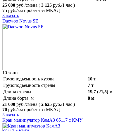
25 000
руб./смена
(
3 125
руб./1 час )
75
ру6./км пробега за МКАД
Заказать
Daewoo Novus SE
10 тонн
Грузоподъемность кузова
10 т
Грузоподъемность стрелы
7 т
Длина стрелы
19,7 (21,5) м
Длина борта, м
8 м
21 000
руб./смена
(
2 625
руб./1 час )
70
ру6./км пробега за МКАД
Заказать
Кран манипулятор КамАЗ 65117 с КМУ