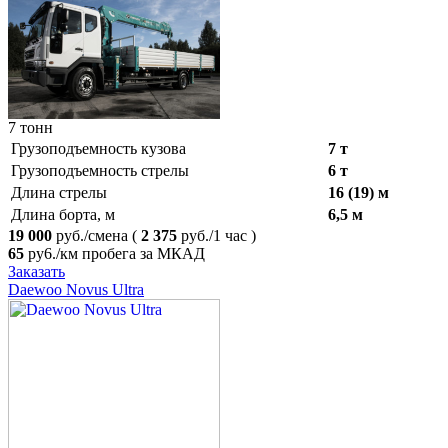
7 тонн
Грузоподъемность кузова
7 т
Грузоподъемность стрелы
6 т
Длина стрелы
16 (19) м
Длина борта, м
6,5 м
19 000
руб./смена
(
2 375
руб./1 час )
65
ру6./км пробега за МКАД
Заказать
Daewoo Novus Ultra