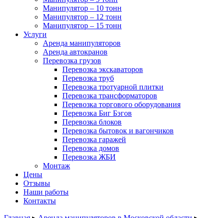
Манипулятор – 10 тонн
Манипулятор – 12 тонн
Манипулятор – 15 тонн
Услуги
Аренда манипуляторов
Аренда автокранов
Перевозка грузов
Перевозка экскаваторов
Перевозка труб
Перевозка тротуарной плитки
Перевозка трансформаторов
Перевозка торгового оборудования
Перевозка Биг Бэгов
Перевозка блоков
Перевозка бытовок и вагончиков
Перевозка гаражей
Перевозка домов
Перевозка ЖБИ
Монтаж
Цены
Отзывы
Наши работы
Контакты
Главная
▸
Аренда манипуляторов в Московской области
▸