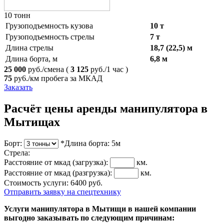
10 тонн
Грузоподъемность кузова
10 т
Грузоподъемность стрелы
7 т
Длина стрелы
18,7 (22,5) м
Длина борта, м
6,8 м
25 000
руб./смена
(
3 125
руб./1 час )
75
ру6./км пробега за МКАД
Заказать
Расчёт цены аренды манипулятора в
Мытищах
Борт:
*Длина борта:
5
м
Cтрела:
Расстояние от мкад
(загрузка)
:
км.
Расстояние от мкад
(разгрузка)
:
км.
Стоимость услуги:
6400
руб.
Отправить заявку на спецтехнику
Услуги манипулятора в Мытищи в нашей компании
выгодно заказывать по следующим причинам: