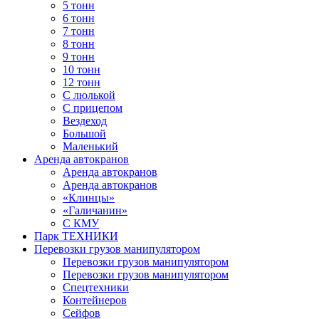
5 тонн
6 тонн
7 тонн
8 тонн
9 тонн
10 тонн
12 тонн
С люлькой
С прицепом
Вездеход
Большой
Маленький
Аренда автокранов
Аренда автокранов
Аренда автокранов
«Клинцы»
«Галичанин»
С КМУ
Парк ТЕХНИКИ
Перевозки грузов манипулятором
Перевозки грузов манипулятором
Перевозки грузов манипулятором
Спецтехники
Контейнеров
Сейфов