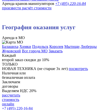
Аренда кранов-манипуляторов
+7 (495)
220-16-84
произвести
расчёт стоимости
География оказания услуг
Аренда в МО
Балашиха
Химки
Подольск
Королев
Мытищи
Люберцы
Жуковский
Все города МО
Заказать
Каждый
второй заказ
скидки до 10%
ТОЛЬКО
НОВАЯ ТЕХНИКА
(не старше 3х лет)
посмотреть
Наличная или
безналичная
оплата
Заключаем
договоры
Выделяем
НДС 20%
рассчитать
стоимость
онлайн
+7 (495)
220-16-84