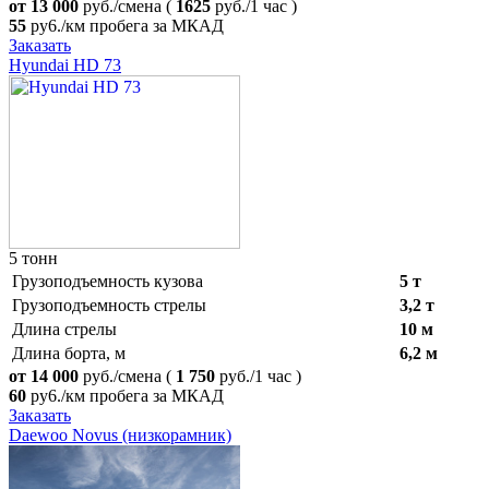
от 13 000
руб./смена
(
1625
руб./1 час )
55
ру6./км пробега за МКАД
Заказать
Hyundai HD 73
5 тонн
Грузоподъемность кузова
5 т
Грузоподъемность стрелы
3,2 т
Длина стрелы
10 м
Длина борта, м
6,2 м
от 14 000
руб./смена
(
1 750
руб./1 час )
60
ру6./км пробега за МКАД
Заказать
Daewoo Novus (низкорамник)