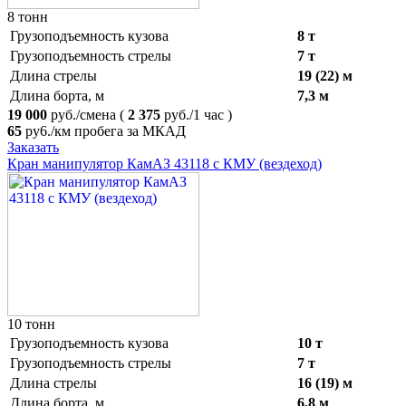
8 тонн
Грузоподъемность кузова
8 т
Грузоподъемность стрелы
7 т
Длина стрелы
19 (22) м
Длина борта, м
7,3 м
19 000
руб./смена
(
2 375
руб./1 час )
65
ру6./км пробега за МКАД
Заказать
Кран манипулятор КамАЗ 43118 с КМУ (вездеход)
10 тонн
Грузоподъемность кузова
10 т
Грузоподъемность стрелы
7 т
Длина стрелы
16 (19) м
Длина борта, м
6,8 м