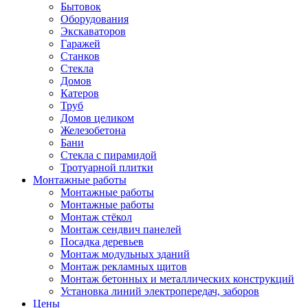
Бытовок
Оборудования
Экскаваторов
Гаражей
Станков
Стекла
Домов
Катеров
Труб
Домов целиком
Железобетона
Бани
Стекла с пирамидой
Тротуарной плитки
Монтажные работы
Монтажные работы
Монтажные работы
Монтаж стёкол
Монтаж сендвич панелей
Посадка деревьев
Монтаж модульных зданий
Монтаж рекламных щитов
Монтаж бетонных и металлических конструкций
Установка линий электропередач, заборов
Цены